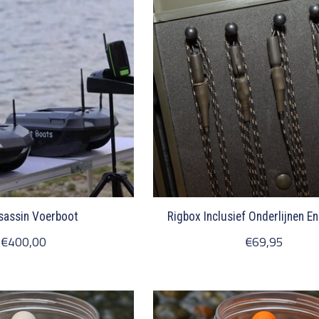
sassin Voerboot
Rigbox Inclusief Onderlijnen E
€400,00
€69,95