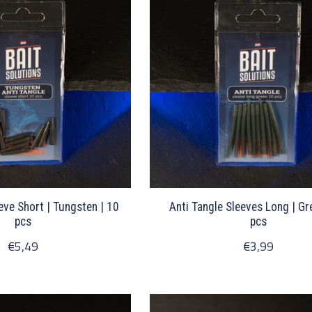
eve Short | Tungsten | 10
Anti Tangle Sleeves Long | Gr
pcs
pcs
€5,49
€3,99