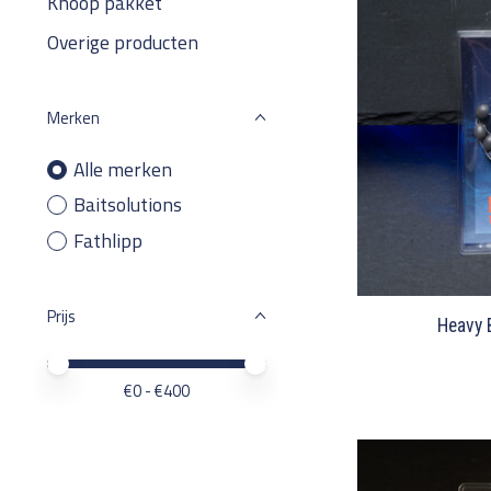
Knoop pakket
Overige producten
Merken
Alle merken
Baitsolutions
Fathlipp
Prijs
Heavy 
Minimale prijswaarde
Price maximum value
€
0
- €
400