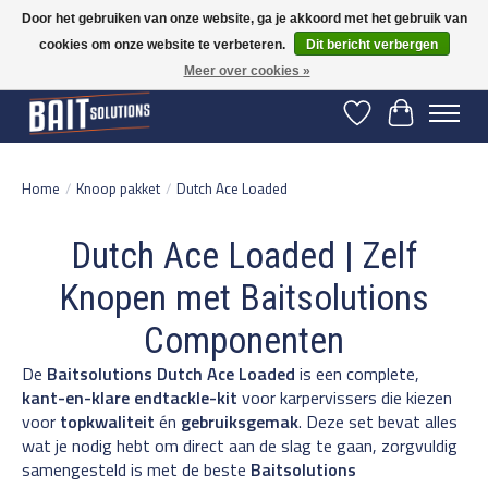
Door het gebruiken van onze website, ga je akkoord met het gebruik van
cookies om onze website te verbeteren.
Dit bericht verbergen
Gratis verzending vanaf 50 euro binnen NL | Op voorraad binnen 2-5 werkdagen
verzonden | België vanaf 70 euro gratis verzonden
Meer over cookies »
Verlanglijst
Winkelwage
Home
/
Knoop pakket
/
Dutch Ace Loaded
Dutch Ace Loaded | Zelf
Knopen met Baitsolutions
Componenten
De
Baitsolutions Dutch Ace Loaded
is een complete,
kant-en-klare endtackle-kit
voor karpervissers die kiezen
voor
topkwaliteit
én
gebruiksgemak
. Deze set bevat alles
wat je nodig hebt om direct aan de slag te gaan, zorgvuldig
samengesteld is met de beste
Baitsolutions