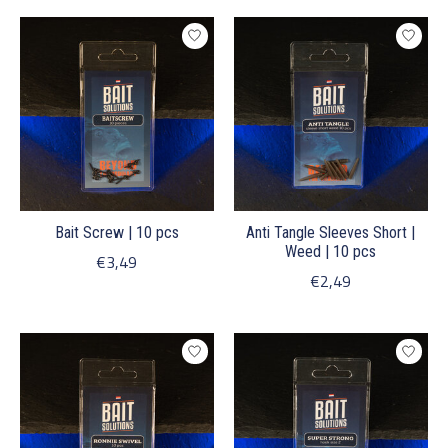
Bait Screw | 10 pcs
Anti Tangle Sleeves Short |
Weed | 10 pcs
€3,49
€2,49