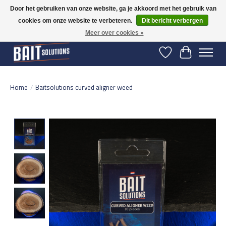
Door het gebruiken van onze website, ga je akkoord met het gebruik van
cookies om onze website te verbeteren.
Dit bericht verbergen
Gratis verzending vanaf 50 euro binnen NL | Op voorraad binnen 2-5 werkdagen
verzonden | België vanaf 70 euro gratis verzonden
Meer over cookies »
Verlanglijst
Winkelwage
Home
/
Baitsolutions curved aligner weed
Product image slideshow Items