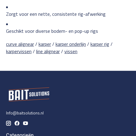
Zorgt voor een nette, consistente rig-afwerking
Geschikt voor diverse bodem- en pop-up rigs
curve alignear
/
karper
/
karper onderlijn
/
karper rig
/
karpervissen
/
line alignear
/
vissen
Info@baitsolutions.nl
Categorieën