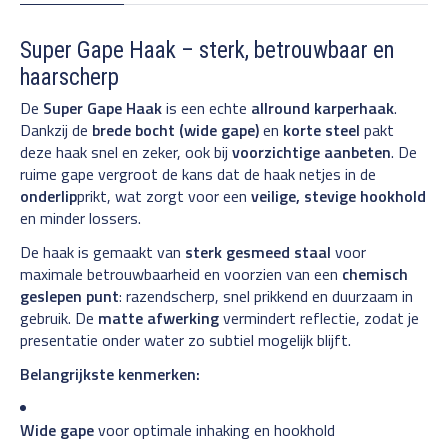
Super Gape Haak – sterk, betrouwbaar en
haarscherp
De
Super Gape Haak
is een echte
allround karperhaak
.
Dankzij de
brede bocht (wide gape)
en
korte steel
pakt
deze haak snel en zeker, ook bij
voorzichtige aanbeten
. De
ruime gape vergroot de kans dat de haak netjes in de
onderlip
prikt, wat zorgt voor een
veilige, stevige hookhold
en minder lossers.
De haak is gemaakt van
sterk gesmeed staal
voor
maximale betrouwbaarheid en voorzien van een
chemisch
geslepen punt
: razendscherp, snel prikkend en duurzaam in
gebruik. De
matte afwerking
vermindert reflectie, zodat je
presentatie onder water zo subtiel mogelijk blijft.
Belangrijkste kenmerken:
Wide gape
voor optimale inhaking en hookhold