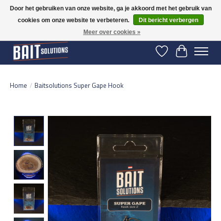
Door het gebruiken van onze website, ga je akkoord met het gebruik van
cookies om onze website te verbeteren.
Dit bericht verbergen
Gratis verzending vanaf 50 euro binnen NL | Op voorraad binnen 2-5 werkdagen
verzonden | België vanaf 70 euro gratis verzonden
Meer over cookies »
Verlanglijst
Winkelwage
Home
/
Baitsolutions Super Gape Hook
Product image slideshow Items