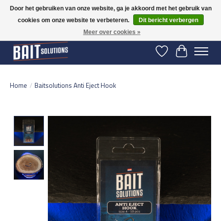
Door het gebruiken van onze website, ga je akkoord met het gebruik van
cookies om onze website te verbeteren.
Dit bericht verbergen
Gratis verzending vanaf 50 euro binnen NL | Op voorraad binnen 2-5 werkdagen
verzonden | België vanaf 70 euro gratis verzonden
Meer over cookies »
Verlanglijst
Winkelwage
Home
/
Baitsolutions Anti Eject Hook
Product image slideshow Items