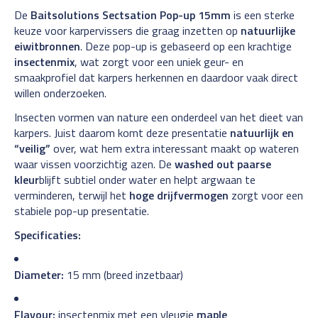
De
Baitsolutions Sectsation Pop-up 15mm
is een sterke
keuze voor karpervissers die graag inzetten op
natuurlijke
eiwitbronnen
. Deze pop-up is gebaseerd op een krachtige
insectenmix
, wat zorgt voor een uniek geur- en
smaakprofiel dat karpers herkennen en daardoor vaak direct
willen onderzoeken.
Insecten vormen van nature een onderdeel van het dieet van
karpers. Juist daarom komt deze presentatie
natuurlijk en
“veilig”
over, wat hem extra interessant maakt op wateren
waar vissen voorzichtig azen. De
washed out paarse
kleur
blijft subtiel onder water en helpt argwaan te
verminderen, terwijl het
hoge drijfvermogen
zorgt voor een
stabiele pop-up presentatie.
Specificaties:
Diameter:
15 mm (breed inzetbaar)
Flavour:
insectenmix met een vleugje
maple