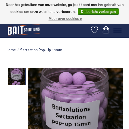
Door het gebruiken van onze website, ga je akkoord met het gebruik van
cookies om onze website te verbeteren.
Dit bericht verbergen
Gratis verzending vanaf 50 euro binnen NL | Op voorraad binnen 2-5 werkdagen
verzonden | België vanaf 70 euro gratis verzonden
Meer over cookies »
Verlanglijst
Winkelwage
Home
/
Sectsation Pop-Up 15mm
Product image slideshow Items