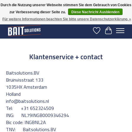
Durch die Nutzung unserer Webseite stimmen Sie dem Gebrauch von Cookies
zur Verbesserung dieser Seite zu.
Diese Nachricht Ausblenden
Gratis verzending vanaf 50 euro binnen NL | Op voorraad binnen 2-5 werkdagen
verzonden | België vanaf 70 euro gratis verzonden
Für weitere Informationen beachten Sie bitte unsere Datenschutzerklärung. »
Wunschzettel
Ihr Warenko
Klantenservice + contact
Baitsolutions.BV
Bruinvisstraat 133
1035HX Amsterdam
Holland
info@baitsolutions.nl
Tel: +31 652324509
ING: NL79INGB0009346294
Bic code: INGBNL2A
TNV: Baitsolutions.BV