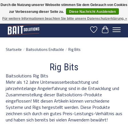
Durch die Nutzung unserer Webseite stimmen Sie dem Gebrauch von Cookies
zur Verbesserung dieser Seite zu.
Diese Nachricht Ausblenden
Gratis verzending vanaf 50 euro binnen NL | Op voorraad binnen 2-5 werkdagen
verzonden | België vanaf 70 euro gratis verzonden
Für weitere Informationen beachten Sie bitte unsere Datenschutzerklärung. »
Wunschzettel
Ihr Warenko
Startseite
/
Baitsolutions Endtackle
/
Rig Bits
Rig Bits
Baitsolutions Rig Bits
Mehr als 12 Jahre Unterwasserbeobachtung und
jahrzehntelange Angelerfahrung sind in die Entwicklung und
Zusammenstellung dieser Baitsolutions-Produkte
eingeflossen! Mit diesen Artikeln können verschiedene
Systeme und Rigs hergestellt werden. Diese Produkte
zeichnen sich durch ein gutes Preis-Leistungs-Verhältnis aus
und haben sich bereits bei vielen Anwendern bewährt!