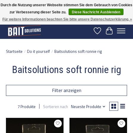
Durch die Nutzung unserer Webseite stimmen Sie dem Gebrauch von Cookies
zur Verbesserung dieser Seite zu.
Diese Nachricht Ausblenden
Gratis verzending vanaf 50 euro binnen NL | Op voorraad binnen 2-5 werkdagen
verzonden | België vanaf 70 euro gratis verzonden
Für weitere Informationen beachten Sie bitte unsere Datenschutzerklärung. »
Wunschzettel
Ihr Warenko
Startseite
/
Do it yourself
/
Baitsolutions soft ronnie rig
Baitsolutions soft ronnie rig
Filter anzeigen
7 Produkte
Sortieren nach
Neueste Produkte