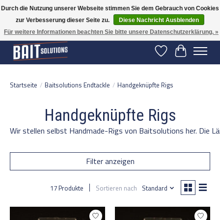
Durch die Nutzung unserer Webseite stimmen Sie dem Gebrauch von Cookies
zur Verbesserung dieser Seite zu.
Diese Nachricht Ausblenden
Gratis verzending vanaf 50 euro binnen NL | Op voorraad binnen 2-5 werkdagen
verzonden | België vanaf 70 euro gratis verzonden
Für weitere Informationen beachten Sie bitte unsere Datenschutzerklärung. »
Wunschzettel
Ihr Warenko
Startseite
/
Baitsolutions Endtackle
/
Handgeknüpfte Rigs
Handgeknüpfte Rigs
Wir stellen selbst Handmade-Rigs von Baitsolutions her. Die 
Filter anzeigen
17 Produkte
Sortieren nach
Standard