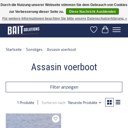
Durch die Nutzung unserer Webseite stimmen Sie dem Gebrauch von Cookies
zur Verbesserung dieser Seite zu.
Diese Nachricht Ausblenden
Gratis verzending vanaf 50 euro binnen NL | Op voorraad binnen 2-5 werkdagen
verzonden | België vanaf 70 euro gratis verzonden
Für weitere Informationen beachten Sie bitte unsere Datenschutzerklärung. »
Wunschzettel
Ihr Warenko
Startseite
/
Sonstiges
/
Assasin voerboot
Assasin voerboot
Filter anzeigen
1 Produkte
Sortieren nach
Neueste Produkte