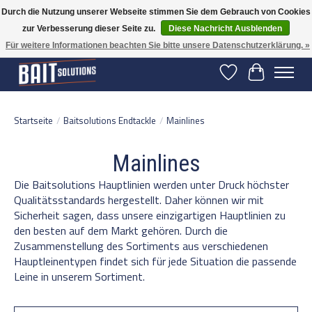
Durch die Nutzung unserer Webseite stimmen Sie dem Gebrauch von Cookies
zur Verbesserung dieser Seite zu.
Diese Nachricht Ausblenden
Gratis verzending vanaf 50 euro binnen NL | Op voorraad binnen 2-5 werkdagen
verzonden | België vanaf 70 euro gratis verzonden
Für weitere Informationen beachten Sie bitte unsere Datenschutzerklärung. »
Wunschzettel
Ihr Warenko
Startseite
/
Baitsolutions Endtackle
/
Mainlines
Mainlines
Die Baitsolutions Hauptlinien werden unter Druck höchster
Qualitätsstandards hergestellt. Daher können wir mit
Sicherheit sagen, dass unsere einzigartigen Hauptlinien zu
den besten auf dem Markt gehören. Durch die
Zusammenstellung des Sortiments aus verschiedenen
Hauptleinentypen findet sich für jede Situation die passende
Leine in unserem Sortiment.