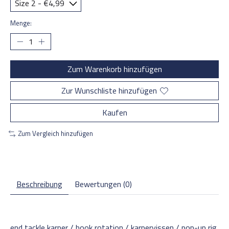
Menge:
Zum Warenkorb hinzufügen
Zur Wunschliste hinzufügen
Kaufen
Zum Vergleich hinzufügen
Beschreibung
Bewertungen (0)
end tackle karper
/
hook rotation
/
karpervissen
/
pop-up rig