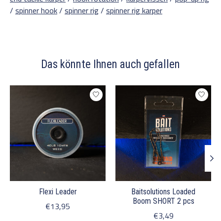
/
spinner hook
/
spinner rig
/
spinner rig karper
Das könnte Ihnen auch gefallen
Produkt-Karussell-Artikel
Flexi Leader
Baitsolutions Loaded
Boom SHORT 2 pcs
€13,95
€3,49