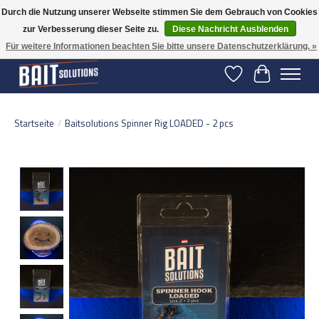
Durch die Nutzung unserer Webseite stimmen Sie dem Gebrauch von Cookies
zur Verbesserung dieser Seite zu.
Diese Nachricht Ausblenden
Gratis verzending vanaf 50 euro binnen NL | Op voorraad binnen 2-5 werkdagen
verzonden | België vanaf 70 euro gratis verzonden
Für weitere Informationen beachten Sie bitte unsere Datenschutzerklärung. »
Wunschzettel
Ihr Warenko
Startseite
/
Baitsolutions Spinner Rig LOADED - 2 pcs
Product image slideshow Items