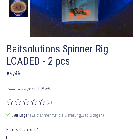
Baitsolutions Spinner Rig
LOADED - 2 pcs
€4,99
Inkl. MwSt.
* Grundpreis: €0,00 /
(0)
Die Bewertung dieses Produkts ist
0
von 5
Auf Lager
(Zeitrahmen für die Lieferung:2 to 5 tagen)
Bitte wählen Sie:
*