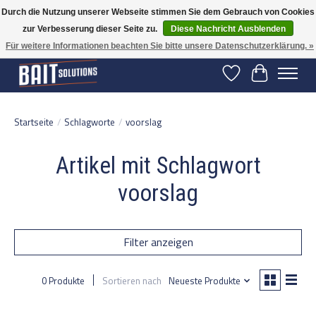
Durch die Nutzung unserer Webseite stimmen Sie dem Gebrauch von Cookies
zur Verbesserung dieser Seite zu.
Diese Nachricht Ausblenden
Gratis verzending vanaf 50 euro binnen NL | Op voorraad binnen 2-5 werkdagen
verzonden | België vanaf 70 euro gratis verzonden
Für weitere Informationen beachten Sie bitte unsere Datenschutzerklärung. »
Wunschzettel
Ihr Warenko
Startseite
/
Schlagworte
/
voorslag
Artikel mit Schlagwort
voorslag
Filter anzeigen
0 Produkte
Sortieren nach
Neueste Produkte