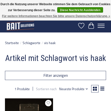
Durch die Nutzung unserer Webseite stimmen Sie dem Gebrauch von Cookies
zur Verbesserung dieser Seite zu.
Diese Nachricht Ausblenden
Gratis verzending vanaf 50 euro binnen NL | Op voorraad binnen 2-5 werkdagen
verzonden | België vanaf 70 euro gratis verzonden
Für weitere Informationen beachten Sie bitte unsere Datenschutzerklärung. »
Wunschzettel
Ihr Warenko
Startseite
/
Schlagworte
/
vis haak
Artikel mit Schlagwort vis haak
Filter anzeigen
1 Produkte
Sortieren nach
Neueste Produkte