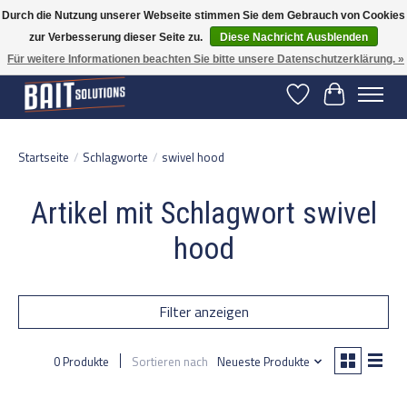
Durch die Nutzung unserer Webseite stimmen Sie dem Gebrauch von Cookies
zur Verbesserung dieser Seite zu.
Diese Nachricht Ausblenden
Gratis verzending vanaf 50 euro binnen NL | Op voorraad binnen 2-5 werkdagen
verzonden | België vanaf 70 euro gratis verzonden
Für weitere Informationen beachten Sie bitte unsere Datenschutzerklärung. »
Wunschzettel
Ihr Warenko
Startseite
/
Schlagworte
/
swivel hood
Artikel mit Schlagwort swivel
hood
Filter anzeigen
0 Produkte
Sortieren nach
Neueste Produkte