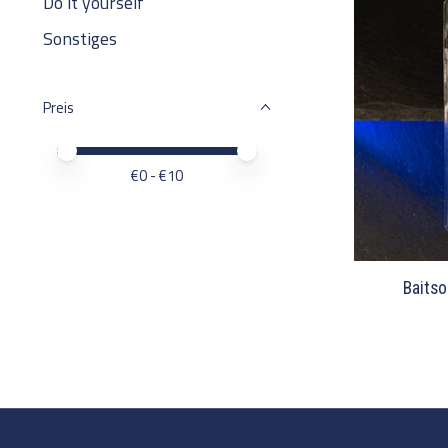
Do it yourself
Sonstiges
Preis
Preis – Mindestwert
Price maximum value
€
0
- €
10
Baitso