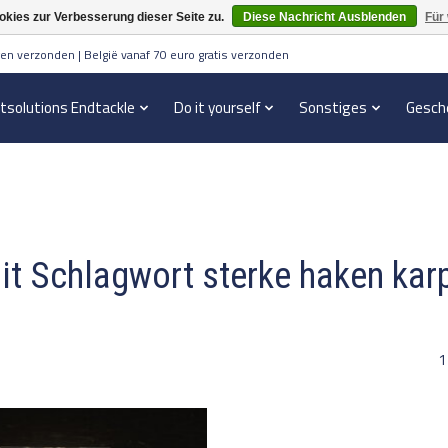
kies zur Verbesserung dieser Seite zu.
Diese Nachricht Ausblenden
Für
en verzonden | België vanaf 70 euro gratis verzonden
itsolutions Endtackle
Do it yourself
Sonstiges
Gesch
mit Schlagwort sterke haken kar
1