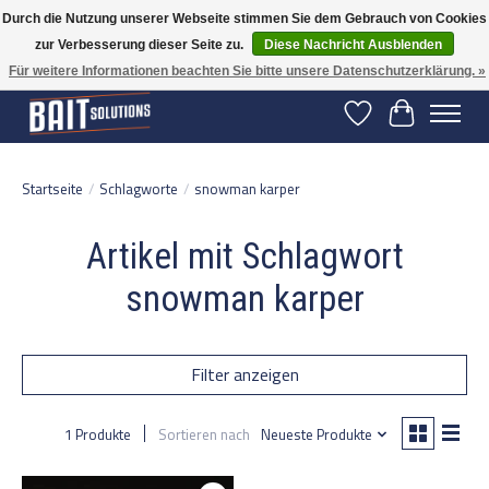
Durch die Nutzung unserer Webseite stimmen Sie dem Gebrauch von Cookies
zur Verbesserung dieser Seite zu.
Diese Nachricht Ausblenden
Gratis verzending vanaf 50 euro binnen NL | Op voorraad binnen 2-5 werkdagen
verzonden | België vanaf 70 euro gratis verzonden
Für weitere Informationen beachten Sie bitte unsere Datenschutzerklärung. »
Wunschzettel
Ihr Warenko
Startseite
/
Schlagworte
/
snowman karper
Artikel mit Schlagwort
snowman karper
Filter anzeigen
1 Produkte
Sortieren nach
Neueste Produkte