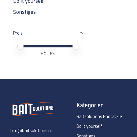
Do it yourself
Sonstiges
Preis
Preis – Mindestwert
Price maximum value
€
0
- €
5
Kategorien
Baitsolutions Endtackle
Do it yourself
Info@baitsolutions.nl
Sonstiges