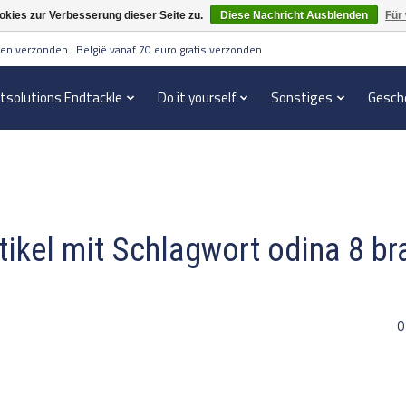
kies zur Verbesserung dieser Seite zu.
Diese Nachricht Ausblenden
Für
en verzonden | België vanaf 70 euro gratis verzonden
itsolutions Endtackle
Do it yourself
Sonstiges
Gesch
tikel mit Schlagwort odina 8 br
0