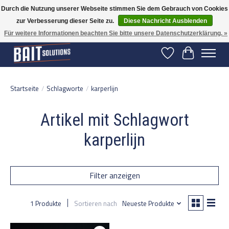
Durch die Nutzung unserer Webseite stimmen Sie dem Gebrauch von Cookies
zur Verbesserung dieser Seite zu.
Diese Nachricht Ausblenden
Gratis verzending vanaf 50 euro binnen NL | Op voorraad binnen 2-5 werkdagen
verzonden | België vanaf 70 euro gratis verzonden
Für weitere Informationen beachten Sie bitte unsere Datenschutzerklärung. »
Wunschzettel
Ihr Warenko
Startseite
/
Schlagworte
/
karperlijn
Artikel mit Schlagwort
karperlijn
Filter anzeigen
1 Produkte
Sortieren nach
Neueste Produkte