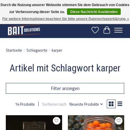
Durch die Nutzung unserer Webseite stimmen Sie dem Gebrauch von Cookies
zur Verbesserung dieser Seite zu.
Diese Nachricht Ausblenden
Gratis verzending vanaf 50 euro binnen NL | Op voorraad binnen 2-5 werkdagen
verzonden | België vanaf 70 euro gratis verzonden
Für weitere Informationen beachten Sie bitte unsere Datenschutzerklärung. »
Wunschzettel
Ihr Warenko
Startseite
/
Schlagworte
/
karper
Artikel mit Schlagwort karper
Filter anzeigen
14 Produkte
Sortieren nach
Neueste Produkte