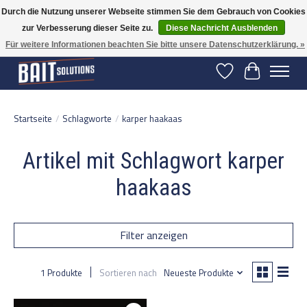
Durch die Nutzung unserer Webseite stimmen Sie dem Gebrauch von Cookies
zur Verbesserung dieser Seite zu.
Diese Nachricht Ausblenden
Gratis verzending vanaf 50 euro binnen NL | Op voorraad binnen 2-5 werkdagen
verzonden | België vanaf 70 euro gratis verzonden
Für weitere Informationen beachten Sie bitte unsere Datenschutzerklärung. »
Wunschzettel
Ihr Warenko
Startseite
/
Schlagworte
/
karper haakaas
Artikel mit Schlagwort karper
haakaas
Filter anzeigen
1 Produkte
Sortieren nach
Neueste Produkte