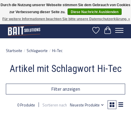
Durch die Nutzung unserer Webseite stimmen Sie dem Gebrauch von Cookies
zur Verbesserung dieser Seite zu.
Diese Nachricht Ausblenden
Gratis verzending vanaf 50 euro binnen NL | Op voorraad binnen 2-5 werkdagen
verzonden | België vanaf 70 euro gratis verzonden
Für weitere Informationen beachten Sie bitte unsere Datenschutzerklärung. »
Wunschzettel
Ihr Warenko
Startseite
/
Schlagworte
/
Hi-Tec
Artikel mit Schlagwort Hi-Tec
Filter anzeigen
0 Produkte
Sortieren nach
Neueste Produkte