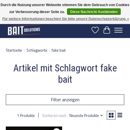
Durch die Nutzung unserer Webseite stimmen Sie dem Gebrauch von Cookies
zur Verbesserung dieser Seite zu.
Diese Nachricht Ausblenden
Gratis verzending vanaf 50 euro binnen NL | Op voorraad binnen 2-5 werkdagen
verzonden | België vanaf 70 euro gratis verzonden
Für weitere Informationen beachten Sie bitte unsere Datenschutzerklärung. »
Wunschzettel
Ihr Warenko
Startseite
/
Schlagworte
/
fake bait
Artikel mit Schlagwort fake
bait
Filter anzeigen
1 Produkte
Sortieren nach
Neueste Produkte