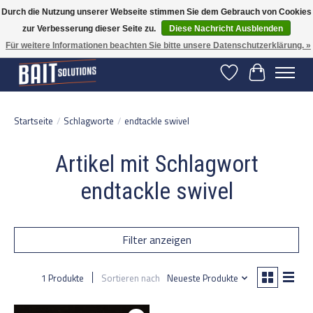
Durch die Nutzung unserer Webseite stimmen Sie dem Gebrauch von Cookies
zur Verbesserung dieser Seite zu.
Diese Nachricht Ausblenden
Gratis verzending vanaf 50 euro binnen NL | Op voorraad binnen 2-5 werkdagen
verzonden | België vanaf 70 euro gratis verzonden
Für weitere Informationen beachten Sie bitte unsere Datenschutzerklärung. »
Wunschzettel
Ihr Warenko
Startseite
/
Schlagworte
/
endtackle swivel
Artikel mit Schlagwort
endtackle swivel
Filter anzeigen
1 Produkte
Sortieren nach
Neueste Produkte