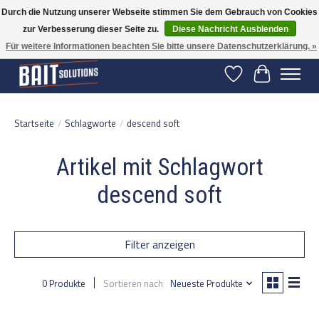
Durch die Nutzung unserer Webseite stimmen Sie dem Gebrauch von Cookies
zur Verbesserung dieser Seite zu.
Diese Nachricht Ausblenden
Gratis verzending vanaf 50 euro binnen NL | Op voorraad binnen 2-5 werkdagen
verzonden | België vanaf 70 euro gratis verzonden
Für weitere Informationen beachten Sie bitte unsere Datenschutzerklärung. »
Wunschzettel
Ihr Warenko
Startseite
/
Schlagworte
/
descend soft
Artikel mit Schlagwort
descend soft
Filter anzeigen
0 Produkte
Sortieren nach
Neueste Produkte