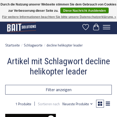
Durch die Nutzung unserer Webseite stimmen Sie dem Gebrauch von Cookies
zur Verbesserung dieser Seite zu.
Diese Nachricht Ausblenden
Gratis verzending vanaf 50 euro binnen NL | Op voorraad binnen 2-5 werkdagen
verzonden | België vanaf 70 euro gratis verzonden
Für weitere Informationen beachten Sie bitte unsere Datenschutzerklärung. »
Wunschzettel
Ihr Warenko
Startseite
/
Schlagworte
/
decline helikopter leader
Artikel mit Schlagwort decline
helikopter leader
Filter anzeigen
1 Produkte
Sortieren nach
Neueste Produkte