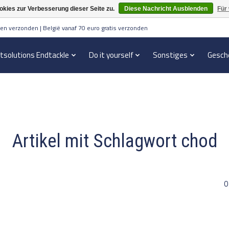
kies zur Verbesserung dieser Seite zu.
Diese Nachricht Ausblenden
Für
en verzonden | België vanaf 70 euro gratis verzonden
itsolutions Endtackle
Do it yourself
Sonstiges
Gesch
Artikel mit Schlagwort chod
0