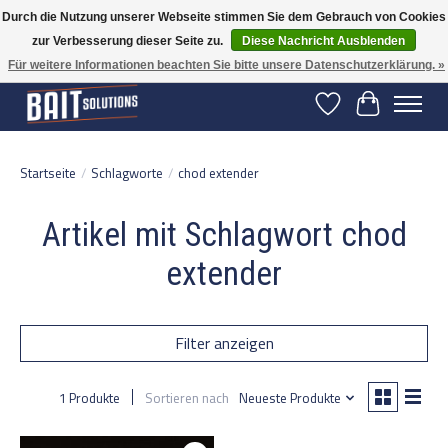
Durch die Nutzung unserer Webseite stimmen Sie dem Gebrauch von Cookies
zur Verbesserung dieser Seite zu.
Diese Nachricht Ausblenden
Gratis verzending vanaf 50 euro binnen NL | Op voorraad binnen 2-5 werkdagen
verzonden | België vanaf 70 euro gratis verzonden
Für weitere Informationen beachten Sie bitte unsere Datenschutzerklärung. »
Wunschzettel
Ihr Warenko
Startseite
/
Schlagworte
/
chod extender
Artikel mit Schlagwort chod
extender
Filter anzeigen
1 Produkte
Sortieren nach
Neueste Produkte