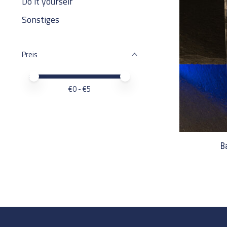
Do it yourself
Sonstiges
Preis
Preis – Mindestwert
Price maximum value
€
0
- €
5
B