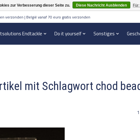
kies zur Verbesserung dieser Seite zu.
Diese Nachricht Ausblenden
Für
en verzonden | België vanaf 70 euro gratis verzonden
itsolutions Endtackle
Do it yourself
Sonstiges
Gesch
rtikel mit Schlagwort chod bea
1