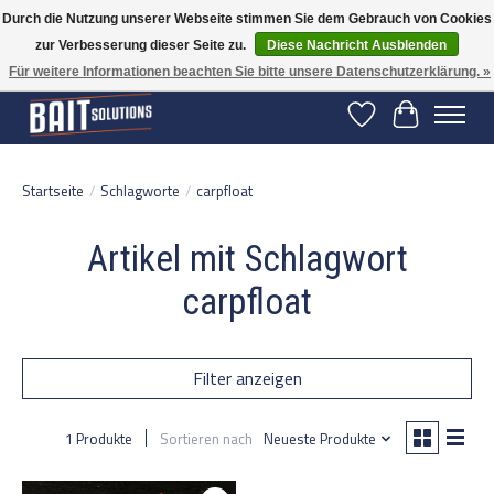
Durch die Nutzung unserer Webseite stimmen Sie dem Gebrauch von Cookies
zur Verbesserung dieser Seite zu.
Diese Nachricht Ausblenden
Gratis verzending vanaf 50 euro binnen NL | Op voorraad binnen 2-5 werkdagen
verzonden | België vanaf 70 euro gratis verzonden
Für weitere Informationen beachten Sie bitte unsere Datenschutzerklärung. »
Wunschzettel
Ihr Warenko
Startseite
/
Schlagworte
/
carpfloat
Artikel mit Schlagwort
carpfloat
Filter anzeigen
1 Produkte
Sortieren nach
Neueste Produkte