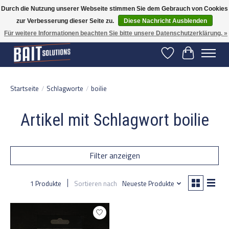
Durch die Nutzung unserer Webseite stimmen Sie dem Gebrauch von Cookies
zur Verbesserung dieser Seite zu.
Diese Nachricht Ausblenden
Gratis verzending vanaf 50 euro binnen NL | Op voorraad binnen 2-5 werkdagen
verzonden | België vanaf 70 euro gratis verzonden
Für weitere Informationen beachten Sie bitte unsere Datenschutzerklärung. »
Wunschzettel
Ihr Warenko
Startseite
/
Schlagworte
/
boilie
Artikel mit Schlagwort boilie
Filter anzeigen
1 Produkte
Sortieren nach
Neueste Produkte