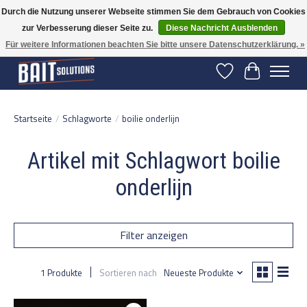
Durch die Nutzung unserer Webseite stimmen Sie dem Gebrauch von Cookies
zur Verbesserung dieser Seite zu.
Diese Nachricht Ausblenden
Gratis verzending vanaf 50 euro binnen NL | Op voorraad binnen 2-5 werkdagen
verzonden | België vanaf 70 euro gratis verzonden
Für weitere Informationen beachten Sie bitte unsere Datenschutzerklärung. »
Wunschzettel
Ihr Warenko
Startseite
/
Schlagworte
/
boilie onderlijn
Artikel mit Schlagwort boilie
onderlijn
Filter anzeigen
1 Produkte
Sortieren nach
Neueste Produkte