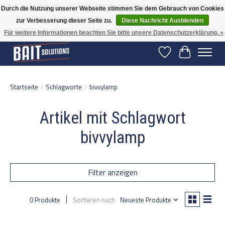
Durch die Nutzung unserer Webseite stimmen Sie dem Gebrauch von Cookies
zur Verbesserung dieser Seite zu.
Diese Nachricht Ausblenden
Gratis verzending vanaf 50 euro binnen NL | Op voorraad binnen 2-5 werkdagen
verzonden | België vanaf 70 euro gratis verzonden
Für weitere Informationen beachten Sie bitte unsere Datenschutzerklärung. »
Wunschzettel
Ihr Warenko
Startseite
/
Schlagworte
/
bivvylamp
Artikel mit Schlagwort
bivvylamp
Filter anzeigen
0 Produkte
Sortieren nach
Neueste Produkte