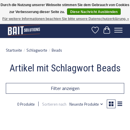
Durch die Nutzung unserer Webseite stimmen Sie dem Gebrauch von Cookies
zur Verbesserung dieser Seite zu.
Diese Nachricht Ausblenden
Gratis verzending vanaf 50 euro binnen NL | Op voorraad binnen 2-5 werkdagen
verzonden | België vanaf 70 euro gratis verzonden
Für weitere Informationen beachten Sie bitte unsere Datenschutzerklärung. »
Wunschzettel
Ihr Warenko
Startseite
/
Schlagworte
/
Beads
Artikel mit Schlagwort Beads
Filter anzeigen
0 Produkte
Sortieren nach
Neueste Produkte