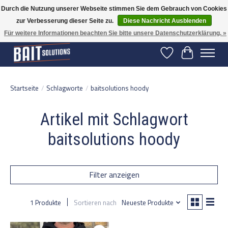
Durch die Nutzung unserer Webseite stimmen Sie dem Gebrauch von Cookies
zur Verbesserung dieser Seite zu.
Diese Nachricht Ausblenden
Gratis verzending vanaf 50 euro binnen NL | Op voorraad binnen 2-5 werkdagen
verzonden | België vanaf 70 euro gratis verzonden
Für weitere Informationen beachten Sie bitte unsere Datenschutzerklärung. »
Wunschzettel
Ihr Warenko
Startseite
/
Schlagworte
/
baitsolutions hoody
Artikel mit Schlagwort
baitsolutions hoody
Filter anzeigen
1 Produkte
Sortieren nach
Neueste Produkte