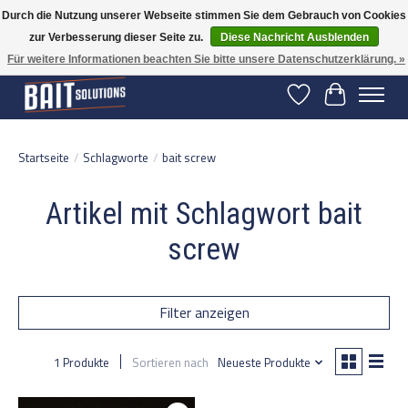
Durch die Nutzung unserer Webseite stimmen Sie dem Gebrauch von Cookies
zur Verbesserung dieser Seite zu.
Diese Nachricht Ausblenden
Gratis verzending vanaf 50 euro binnen NL | Op voorraad binnen 2-5 werkdagen
verzonden | België vanaf 70 euro gratis verzonden
Für weitere Informationen beachten Sie bitte unsere Datenschutzerklärung. »
Wunschzettel
Ihr Warenko
Startseite
/
Schlagworte
/
bait screw
Artikel mit Schlagwort bait
screw
Filter anzeigen
1 Produkte
Sortieren nach
Neueste Produkte