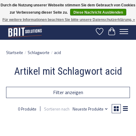
Durch die Nutzung unserer Webseite stimmen Sie dem Gebrauch von Cookies
zur Verbesserung dieser Seite zu.
Diese Nachricht Ausblenden
Gratis verzending vanaf 50 euro binnen NL | Op voorraad binnen 2-5 werkdagen
verzonden | België vanaf 70 euro gratis verzonden
Für weitere Informationen beachten Sie bitte unsere Datenschutzerklärung. »
Wunschzettel
Ihr Warenko
Startseite
/
Schlagworte
/
acid
Artikel mit Schlagwort acid
Filter anzeigen
0 Produkte
Sortieren nach
Neueste Produkte