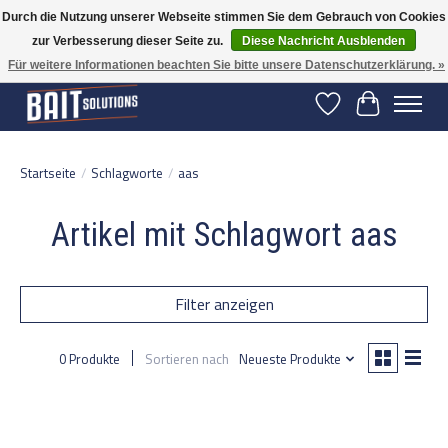
Durch die Nutzung unserer Webseite stimmen Sie dem Gebrauch von Cookies
zur Verbesserung dieser Seite zu.
Diese Nachricht Ausblenden
Gratis verzending vanaf 50 euro binnen NL | Op voorraad binnen 2-5 werkdagen
verzonden | België vanaf 70 euro gratis verzonden
Für weitere Informationen beachten Sie bitte unsere Datenschutzerklärung. »
Wunschzettel
Ihr Warenko
Startseite
/
Schlagworte
/
aas
Artikel mit Schlagwort aas
Filter anzeigen
0 Produkte
Sortieren nach
Neueste Produkte