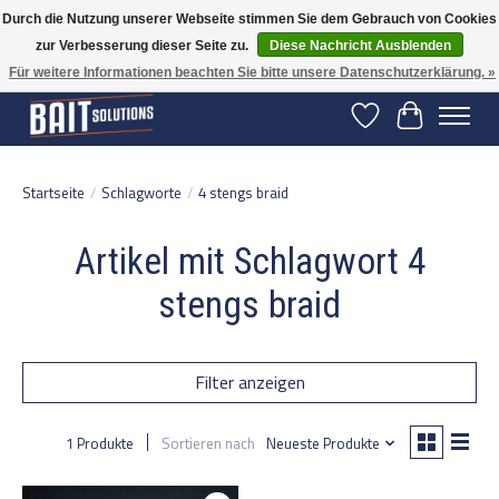
Durch die Nutzung unserer Webseite stimmen Sie dem Gebrauch von Cookies
zur Verbesserung dieser Seite zu.
Diese Nachricht Ausblenden
Gratis verzending vanaf 50 euro binnen NL | Op voorraad binnen 2-5 werkdagen
verzonden | België vanaf 70 euro gratis verzonden
Für weitere Informationen beachten Sie bitte unsere Datenschutzerklärung. »
Wunschzettel
Ihr Warenko
Startseite
/
Schlagworte
/
4 stengs braid
Artikel mit Schlagwort 4
stengs braid
Filter anzeigen
1 Produkte
Sortieren nach
Neueste Produkte