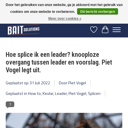
Door het gebruiken van onze website, ga je akkoord met het gebruik van
cookies om onze website te verbeteren.
Dit bericht verbergen
Gratis verzending vanaf 50 euro binnen NL | Op voorraad binnen 2-5 werkdagen
verzonden | België vanaf 70 euro gratis verzonden
Meer over cookies »
Verlanglijst
Winkelwage
Hoe splice ik een leader? knooploze
overgang tussen leader en voorslag. Piet
Vogel legt uit.
Geplaatst op
31 Juli 2022
Door Piet Vogel
Geplaatst in
How to
,
Kevlar
,
Leader
,
Piet Vogel
,
Splicen
1