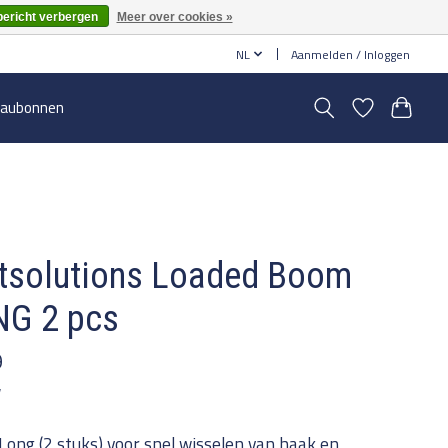
bericht verbergen
Meer over cookies »
NL
Aanmelden / Inloggen
aubonnen
tsolutions Loaded Boom
NG 2 pcs
9
w
ong (2 stuks) voor snel wisselen van haak en