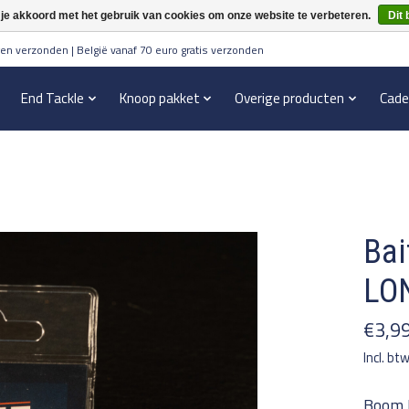
 je akkoord met het gebruik van cookies om onze website te verbeteren.
Dit 
en verzonden | België vanaf 70 euro gratis verzonden
End Tackle
Knoop pakket
Overige producten
Cade
Bai
LO
€3,9
Incl. bt
Boom L