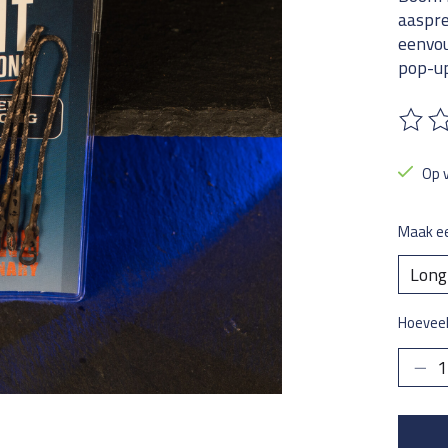
aaspre
eenvou
pop-up
De beo
Op 
Maak e
Hoeveel