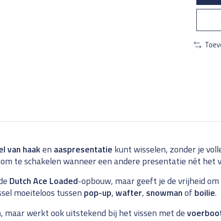
Toev
el van haak
en
aaspresentatie
kunt wisselen, zonder je vol
r om te schakelen wanneer een andere presentatie nét het v
 de
Dutch Ace Loaded
-opbouw, maar geeft je de vrijheid om
sel moeiteloos tussen
pop-up
,
wafter
,
snowman
of
boilie
.
n
, maar werkt ook uitstekend bij het vissen met de
voerboo