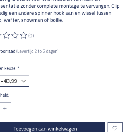
sentatie zonder complete montage te vervangen. Clip
dig een andere spinner hook aan en wissel tussen
, wafter, snowman of boilie.
(0)
ordeling van dit product is
0
van de 5
voorraad
(Levertijd:2 to 5 dagen)
en keuze:
*
heid:
Toevoegen aan winkelwagen