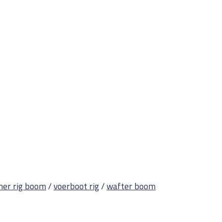
ner rig boom
/
voerboot rig
/
wafter boom