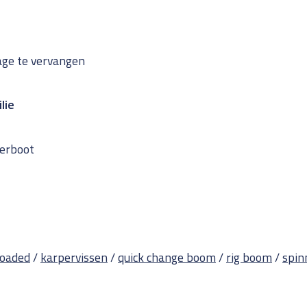
age te vervangen
lie
oerboot
loaded
/
karpervissen
/
quick change boom
/
rig boom
/
spin