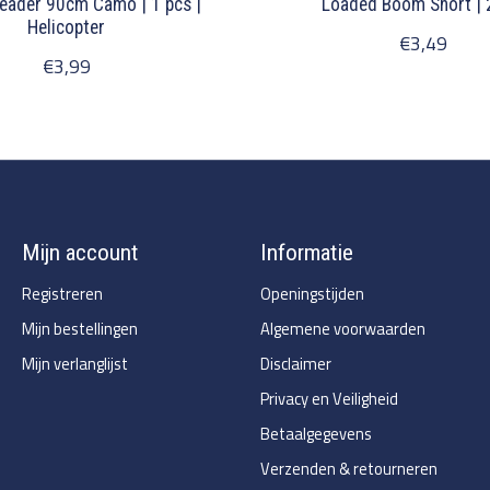
Leader 90cm Camo | 1 pcs |
Loaded Boom Short | 
Helicopter
€3,49
€3,99
Mijn account
Informatie
Registreren
Openingstijden
Mijn bestellingen
Algemene voorwaarden
Mijn verlanglijst
Disclaimer
Privacy en Veiligheid
Betaalgegevens
Verzenden & retourneren