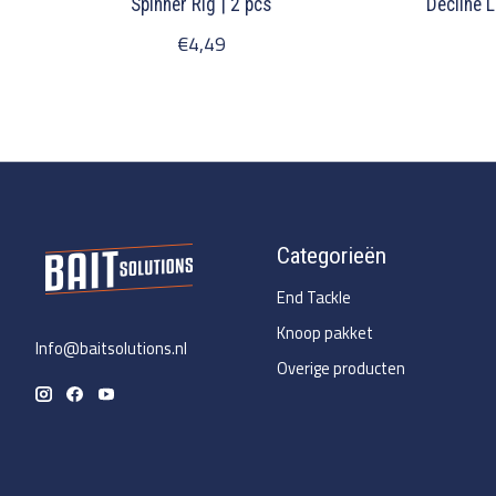
Spinner Rig | 2 pcs
Decline 
€4,49
Categorieën
End Tackle
Knoop pakket
Info@baitsolutions.nl
Overige producten