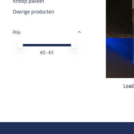
Knoop pakket
Overige producten
Prijs
Minimale prijswaarde
Price maximum value
€
0
- €
5
Load