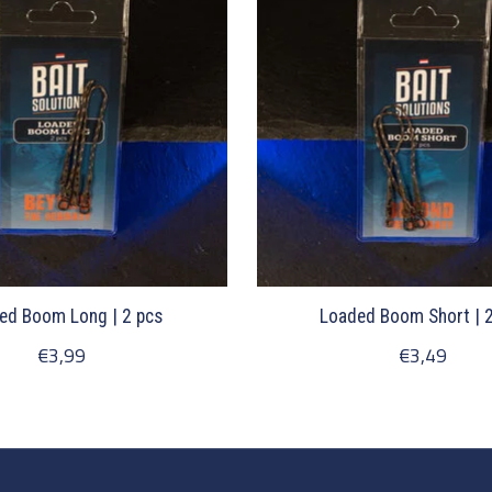
ed Boom Long | 2 pcs
Loaded Boom Short | 
€3,99
€3,49