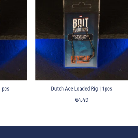
2 pcs
Dutch Ace Loaded Rig | 1pcs
€4,49