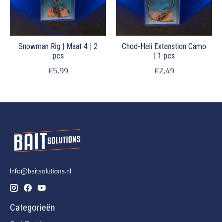
Snowman Rig | Maat 4 | 2
Chod-Heli Extenstion Camo
pcs
| 1 pcs
€5,99
€2,49
Info@baitsolutions.nl
Categorieën