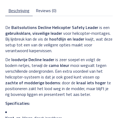
Beschrijving
Reviews (0)
De
Baitsolutions Decline Helicopter Safety Leader
is een
gebruiksklare, visveilige leader
voor helicopter-montages.
Bij lijnbreuk kan de vis de
hoofdlijn en leader
kwijt, wat deze
setup tot een van de veiligere opties maakt voor
verantwoord karpervissen.
De
loodvrije Decline leader
is zeer soepel en volgt de
bodem netjes, terwijl de
camo kleur
mooi wegvalt tegen
verschillende ondergronden. Een extra voordeel van het
helicopter-systeem is dat je ook goed kunt vissen op
zachte of modderige bodems
: door de
kraal iets hoger
te
positioneren zakt het lood weg in de modder, maar blijft je
rig bovenop liggen en presenteert het aas beter.
Specificaties:
Kant-en-klaar:
direct inzetbaar