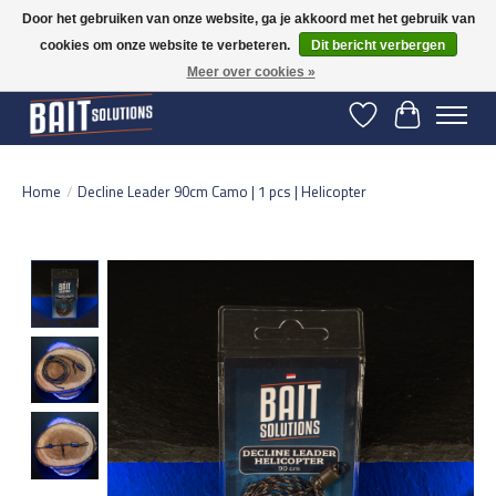
Door het gebruiken van onze website, ga je akkoord met het gebruik van
cookies om onze website te verbeteren.
Dit bericht verbergen
Gratis verzending vanaf 50 euro binnen NL | Op voorraad binnen 2-5 werkdagen
verzonden | België vanaf 70 euro gratis verzonden
Meer over cookies »
Verlanglijst
Winkelwage
Home
/
Decline Leader 90cm Camo | 1 pcs | Helicopter
Product image slideshow Items