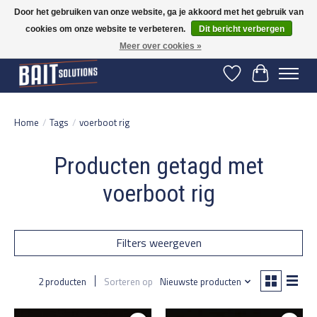
Door het gebruiken van onze website, ga je akkoord met het gebruik van
cookies om onze website te verbeteren.
Dit bericht verbergen
Gratis verzending vanaf 50 euro binnen NL | Op voorraad binnen 2-5 werkdagen
verzonden | België vanaf 70 euro gratis verzonden
Meer over cookies »
Verlanglijst
Winkelwage
Home
/
Tags
/
voerboot rig
Producten getagd met
voerboot rig
Filters weergeven
2 producten
Sorteren op
Nieuwste producten