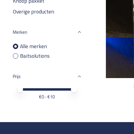
Knoop pakket
Overige producten
Merken
Alle merken
Baitsolutions
Prijs
Minimale prijswaarde
Price maximum value
€
0
- €
10