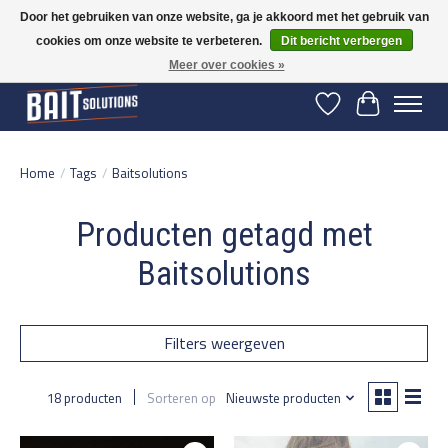
Door het gebruiken van onze website, ga je akkoord met het gebruik van
cookies om onze website te verbeteren.
Dit bericht verbergen
Gratis verzending vanaf 50 euro binnen NL | Op voorraad binnen 2-5 werkdagen
verzonden | België vanaf 70 euro gratis verzonden
Meer over cookies »
Verlanglijst
Winkelwage
Home
/
Tags
/
Baitsolutions
Producten getagd met
Baitsolutions
Filters weergeven
18 producten
Sorteren op
Nieuwste producten