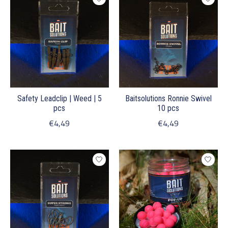
Safety Leadclip | Weed | 5
Baitsolutions Ronnie Swivel
pcs
10 pcs
€4,49
€4,49