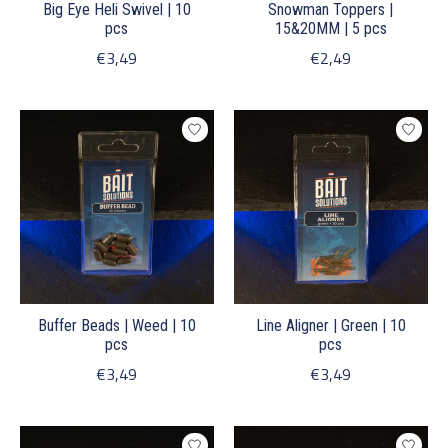
Big Eye Heli Swivel | 10
Snowman Toppers |
pcs
15&20MM | 5 pcs
€3,49
€2,49
Buffer Beads | Weed | 10
Line Aligner | Green | 10
pcs
pcs
€3,49
€3,49