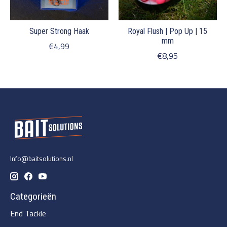
Super Strong Haak
Royal Flush | Pop Up | 15
mm
€4,99
€8,95
Info@baitsolutions.nl
Categorieën
End Tackle