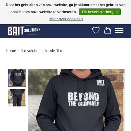
Door het gebruiken van onze website, ga je akkoord met het gebruik van
cookies om onze website te verbeteren.
Dit bericht verbergen
Gratis verzending vanaf 50 euro binnen NL | Op voorraad binnen 2-5 werkdagen
verzonden | België vanaf 70 euro gratis verzonden
Meer over cookies »
Verlanglijst
Winkelwage
Home
/
Baitsolutions Hoody Black
Product image slideshow Items