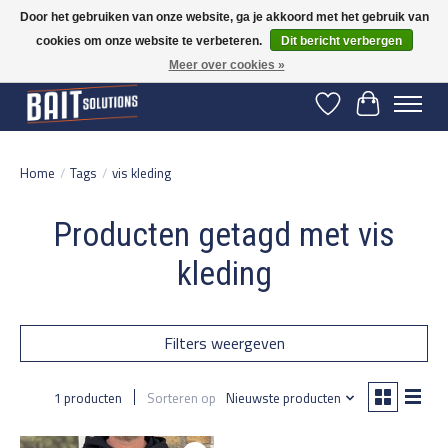
Door het gebruiken van onze website, ga je akkoord met het gebruik van
cookies om onze website te verbeteren.
Dit bericht verbergen
Gratis verzending vanaf 50 euro binnen NL | Op voorraad binnen 2-5 werkdagen
verzonden | België vanaf 70 euro gratis verzonden
Meer over cookies »
Verlanglijst
Winkelwage
Home
/
Tags
/
vis kleding
Producten getagd met vis
kleding
Filters weergeven
1 producten
Sorteren op
Nieuwste producten