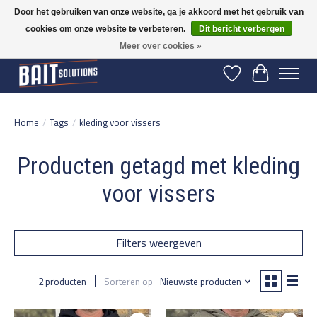
Door het gebruiken van onze website, ga je akkoord met het gebruik van
cookies om onze website te verbeteren.
Dit bericht verbergen
Gratis verzending vanaf 50 euro binnen NL | Op voorraad binnen 2-5 werkdagen
verzonden | België vanaf 70 euro gratis verzonden
Meer over cookies »
Verlanglijst
Winkelwage
Home
/
Tags
/
kleding voor vissers
Producten getagd met kleding
voor vissers
Filters weergeven
2 producten
Sorteren op
Nieuwste producten